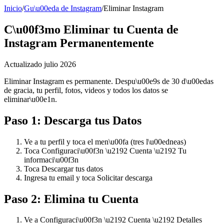
Inicio
/
Gu\u00eda de Instagram
/
Eliminar Instagram
C\u00f3mo Eliminar tu Cuenta de
Instagram Permanentemente
Actualizado julio 2026
Eliminar Instagram es permanente. Despu\u00e9s de 30 d\u00edas
de gracia, tu perfil, fotos, videos y todos los datos se
eliminar\u00e1n.
Paso 1: Descarga tus Datos
Ve a tu perfil y toca el men\u00fa (tres l\u00edneas)
Toca Configuraci\u00f3n \u2192 Cuenta \u2192 Tu
informaci\u00f3n
Toca Descargar tus datos
Ingresa tu email y toca Solicitar descarga
Paso 2: Elimina tu Cuenta
Ve a Configuraci\u00f3n \u2192 Cuenta \u2192 Detalles