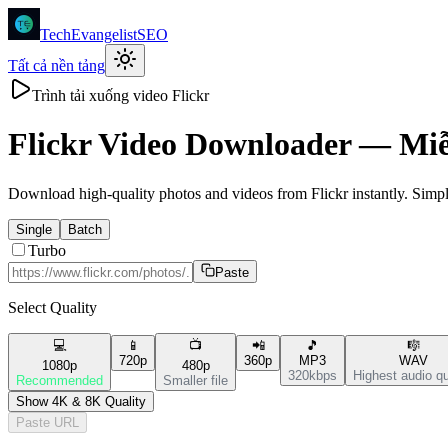
TechEvangelistSEO
Tất cả nền tảng
Trình tải xuống video Flickr
Flickr
Video Downloader —
Miễ
Download high-quality photos and videos from Flickr instantly. Simple,
Single
Batch
Turbo
Paste
Select Quality
💻
📱
📺
📲
🎵
🎼
720p
360p
MP3
WAV
1080p
480p
320kbps
Highest audio qu
Recommended
Smaller file
Show 4K & 8K Quality
Paste URL