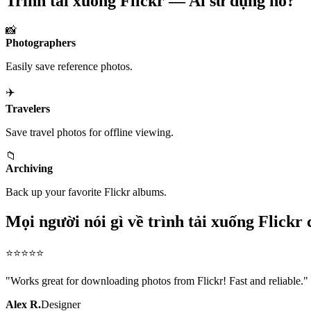
Trình tải xuống Flickr — Ai sử dụng nó?
📸
Photographers
Easily save reference photos.
✈️
Travelers
Save travel photos for offline viewing.
📁
Archiving
Back up your favorite Flickr albums.
Mọi người nói gì về trình tải xuống Flickr 
⭐
⭐
⭐
⭐
⭐
"
Works great for downloading photos from Flickr! Fast and reliable.
"
Alex R.
Designer