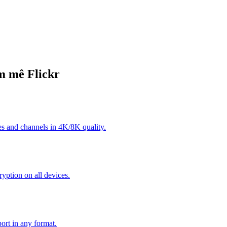
m mê Flickr
s and channels in 4K/8K quality.
yption on all devices.
ort in any format.