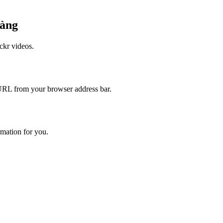
dàng
ickr
videos.
 URL from your browser address bar.
rmation for you.