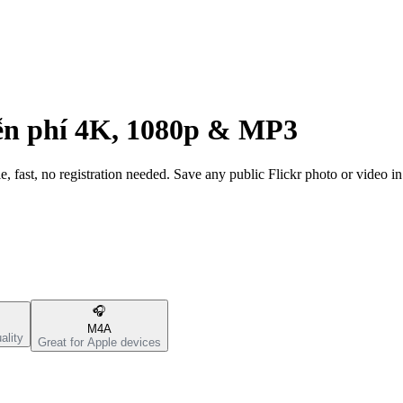
n phí 4K, 1080p & MP3
 fast, no registration needed. Save any public Flickr photo or video in f
🎧
M4A
ality
Great for Apple devices