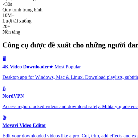
<30s
Quy trình trung bình
10M+
Lượt tải xuống
20+
Nền tảng
Công cụ được đề xuất cho những người đa
🖥️
4K Video Downloader
★ Most Popular
Desktop app for Windows, Mac & Linux. Download playlists, subtitle
🔒
NordVPN
Access region-locked videos and download safely. Military-grade encr
🎬
Movavi Video Editor
Edit your downloaded videos like a pro. Cut, trim, add effects and exp